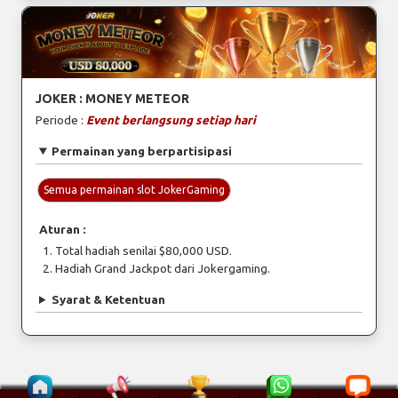
JOKER : MONEY METEOR
Periode :
Event berlangsung setiap hari
Permainan yang berpartisipasi
Semua permainan slot JokerGaming
Aturan :
Total hadiah senilai $80,000 USD.
Hadiah Grand Jackpot dari Jokergaming.
Syarat & Ketentuan