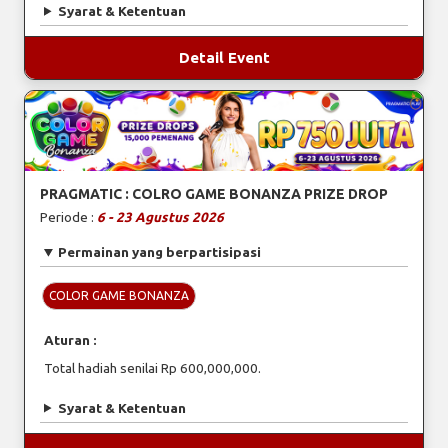
Syarat & Ketentuan
Detail Event
PRAGMATIC : COLRO GAME BONANZA PRIZE DROP
Periode :
6 - 23 Agustus 2026
Permainan yang berpartisipasi
COLOR GAME BONANZA
Aturan :
Total hadiah senilai Rp 600,000,000.
Syarat & Ketentuan