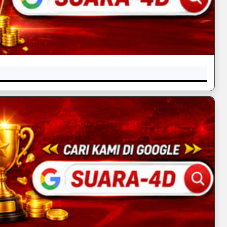
dah ditetapkan, wajib share tiket/bill dan tampilan nomor tiket
angus.
 bettingan maka bonus di anggap tidak sah.
anceled, Postponed ataupun Abandoned.
 KASINO 0.5% Rp 3.000.000 X 0.5% = Rp 15.000 Bonus Yang Anda
 ditarik kembali dan adanya taruhan mencurigakan atau di luar