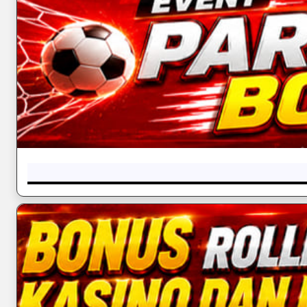
4D x 3000
3D x 400
2D x 70
4D => 70%
3D => 60%
2D => 30%
BEBAS LINE, BEBAS INVEST DAN WAJIB IP INDO
silakan coba bermain bosku
NB : KEPUTUSAN SUARA4D TIDAK DAPAT DI G
Jumlah
Odds 1.75 - 2.30 
5 Tim
Total Win +20
6 Tim
Saldo 350.00
7 Timr
Saldo 600.00
8 Tim
Saldo 800.00
9 Tim
Saldo 1.200.00
10 Tim
Saldo 1.600.00
12 Tim
-