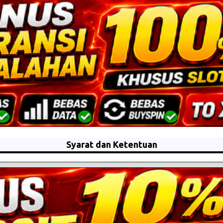
T (PRAGMATIC, PGSOFT) , JIKA DI LUAR PERMAINAN MAKA BONUS DAN KEME
00%
 forever, Money roll, Trish Charms
isa klaim
:
000 (Maksimal WD)..
000.000 (Maksimal WD)..
000.000 (Maksimal WD)..
ngisi form WD maka sisa saldo kemenangan akan di tarik dan tidak boleh dimain
h tercapai, jika ketahuan maka bonus dan kemenangan di tarik kembali.
Syarat dan Ketentuan
M ), jika melebihi maka saldo bonus dan kemenangan akan di tarik kembali .
us tidak dapat di WITHDRAW dan akan di HANGUS kan.
 CONTOH CASHBACK DAN ROLLINGAN SLOT
 DAN PGSOFT di luar dari game itu tidak bisa klaim bonus garansi
k Boleh Melakukan Hold Spin / Simpan Buy Spin.
TIC, PGSOFT. JIKA DI LUAR PERMAINAN MAKA BONUS DAN KEMENANGAN DI HAN
bisa klaim bonus new member 100%
30,000
ak bisa di ganggu gugat.