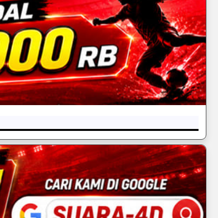
Odds 1.75 - 2.30 [50K]
Saldo 350.000 + 20%
Saldo 650.000 + 20%-
Redmi 14C + 20%
Oppo A5X + 20%
Redmi Note 14 + 20%
Poco M7 Pro + 20%
Samsung S24