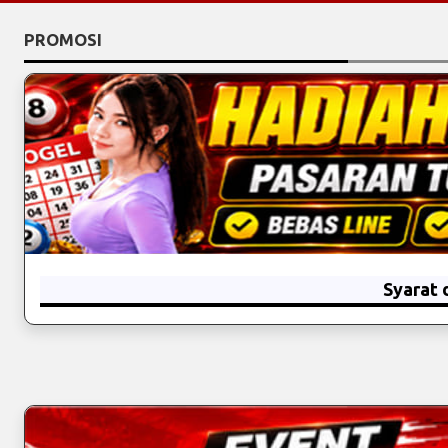
PROMOSI
Syarat 
Hadiah Full :
4D x 10.000
3D x 1.000
2D x 100
Hadiah Diskon