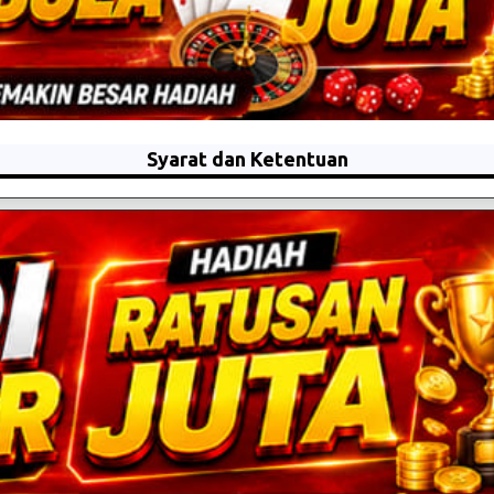
k
Suara4d official
dan tag nama admin/moderator sesuai dengan format yang su
Syarat dan Ketentuan
ara4d
t Jam 12:00 WIB), pertandingan jam 12:00 WIB tidak dapat mengikuti event ini.
ai pada pukul 12.00 WIB
 apabila klaim melewati masa waktu yang ditentukan maka bonus kami anggap h
dari sabtu sampai jumat
AW ataupun Odds lebih rendah dari 1.71 atau lebih tinggi dari 2.30 dalam bill
 adalah Rp 3.000.000 (Minimal Bonus Yang Dibagikan Rp 15.000 RB)
U) [FT / HT Berlaku], tidak berlaku untuk taruhan bola jalan, taruhan 1X2, C
O yang tidak klaim bonus win streak
an Bonus Rollingan 0.5% : TurnOver Rp. 1.000.000 Bonus Rollingan BOLA DAN
ANAN.
G BERBEDA.
apat diganggu gugat
368 & SBOBET.
T, KESAMAAN IP dan HUNTER PARLAY maka Bonus Parlay & Hasil Kemenangan akan
a pemberitahuan terlebih dahulu.