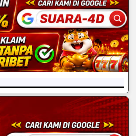
 (Wajib Konek)
sa namun hadiahnya tetap dihitung bet 2000 Contoh bet 2500 double
asi)
s.
 user id untuk mempercepat claim.
yang tersedia di SUARA4D dan tidak berlaku Untuk Fitur Respin