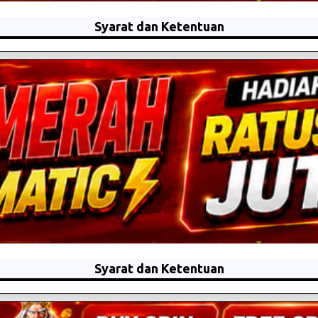
tuju dengan peraturan yang berlaku, semua keputusan Suara4d bersifat mutlak
Syarat dan Ketentuan
 kepada cs melalui livechat
UARA4D :
pa Dispensasi jika melanggar rules (Segala Keputusan SUARA4D adalah Mutla
n maka hangus
t sudah berubah menjadi Naga/Wild itu tidak SAH. Wajib berbentuk ikan nya jelas
vechat/WhatsApp biar di berikan langsuang bonus
A4D OFFICIAL
ebih Dahulu
pa Dispensasi jika melanggar rules (Segala Keputusan SUARA4D adalah Mutla
Syarat dan Ketentuan
liki perkalian hingga x1000 (Kecuali Sweet Bonanza)