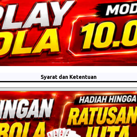
NESIA
Syarat dan Ketentuan
ANGGU GUGAT
[10K]
Odds 1.75 - 2.30 [25K]
%-
Total Win +30%
0
Saldo 550.000
0
Saldo 800.000
0
Saldo 1.200.000
0
Saldo 1.600.000
0
Saldo 2.000.000
-