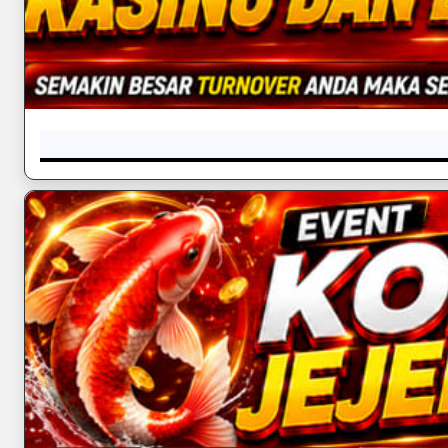
- Member diwajibkan share tiket/bill parlay di Grup Faceboo
parlay 5 menit sebelum permainan di mulai (KICKOFF)
#event10k #Suara4d 3-10 tim
#event25k #Suara4d 3-10 tim
#event50k #Suara4d 3-10 tim
Link Grup Facebook :
https://web.facebook.com/groups/Su
- Maksimal 1 hari hanya bisa klaim di masing2 nominal (Rese
Promo Ini Berlaku Untuk Semua Member BOLA Dan KASINO
Bonus akan dibagikan kedalam akun setiap hari SABTU dimul
- Maksimal waktu klaim 1x24 jam dari pertandingan paling,
Bonus Rollingan 0.5% di berikan kepada member yang kalah 
- Apabila salah satu tim ada yang MENANG 1/2, KALAH 1/2, DR
Minimal Turn Over Untuk mendapatkan Bonus Rollingan 0.5%
- Hanya berlaku untuk taruhan Handicap(HDP) & Over Under(O
Promo Ini Berlaku Untuk Seluruh Permainan BOLA DAN KASIN
Tidak Ada Maksimal Bonus yang diberikan Contoh Perhitung
- TIDAK DIPERBOLEHKAN SAFETYBET / TARUHAN BERLAW
Dapatkan
- TIDAK DIPERBOLEHKAN ADA TIM YANG SAMA DI STAKE Y
Semua keputusan pihak SUARA4D adalah mutlak dan tidak d
- Event Parlay hanya berlaku di provider SABA Sports, CMD
NB : KEPUTUSAN SUARA4D TIDAK DAPAT DI GANGGU GUGAT
- Jika kedapatan melakukan kecurangan seperti SAFETY BE
kebiasaan maka kami berhak penuh membatalkan bonus tanp