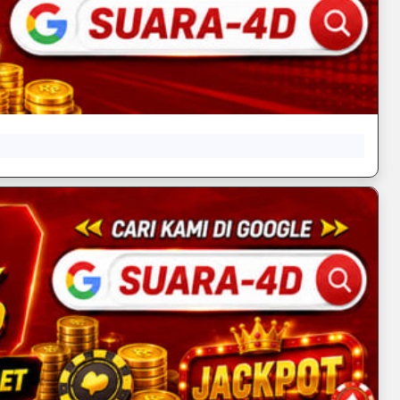
kemudian maka bonus akan dianggap HANGUS
kemenangan dari Provider sedikit memakan waktu
S 15 - 20
STAKES 25++
00.000,-
IDR 200.000,-
50.000,-
IDR 300.000,-
00.000,-
IDR 400.000,-