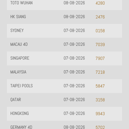
TOTO WUHAN
08-08-2026
4280
HK SIANG
08-08-2026
2476
SYDNEY
07-08-2026
0158
MACAU 4D
07-08-2026
7039
SINGAPORE
07-08-2026
7907
MALAYSIA
07-08-2026
7218
TAIPEI POOLS
07-08-2026
5847
QATAR
07-08-2026
3158
HONGKONG
07-08-2026
9943
GERMANY 4D
08-08-2026
5702