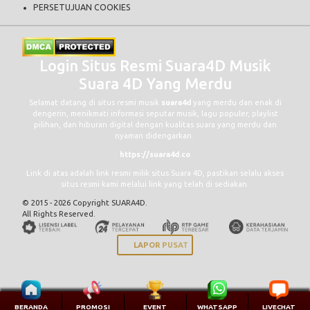
PERSETUJUAN COOKIES
Login Situs Resmi Suara4D Musik
Suara 4D Yang Merdu
Selamat datang di situs resmi musik
suara4d
yang merdu dan enak di
dengerin, menikmati informasi seputar musik, lagu populer, playlist
pilihan, dan hiburan digital dengan kualitas suara yang merdu dan
nyaman didengarkan.
https://suara4d.co
Link di atas adalah link resmi milik situs Suara 4D, pastikan selalu akses
situs resmi kami melalui link yang telah di sediakan.
© 2015 - 2026 Copyright SUARA4D.
All Rights Reserved.
LAPOR PUSAT
BERANDA
PROMOSI
EVENT
WHATSAPP
LIVECHAT