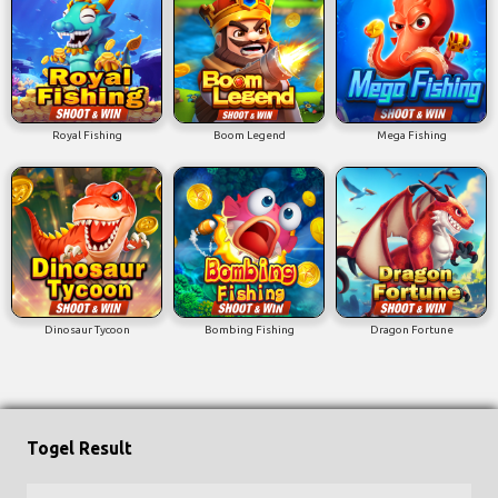
Royal Fishing
Boom Legend
Mega Fishing
Dinosaur Tycoon
Bombing Fishing
Dragon Fortune
Togel Result