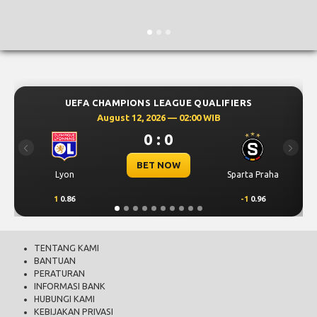
IFIERS
UEFA CHAMPIONS LEAGUE QUALIFIER
August 12, 2026 — 01:30 WIB
0 : 0
Previous
Next
BET NOW
Sparta Praha
SK Sturm Graz
Fene
-1
0.96
-0.5
0.95
0.
TENTANG KAMI
BANTUAN
PERATURAN
INFORMASI BANK
HUBUNGI KAMI
KEBIJAKAN PRIVASI