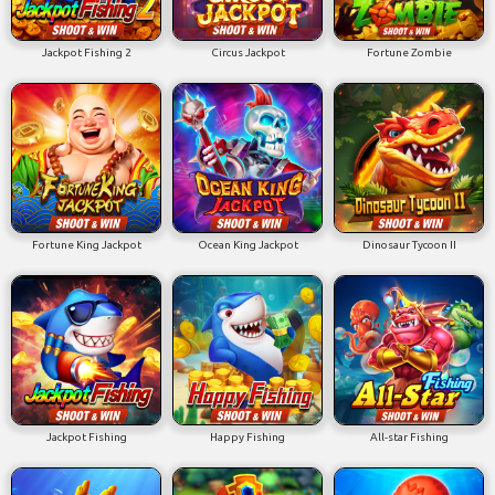
Jackpot Fishing 2
Circus Jackpot
Fortune Zombie
Fortune King Jackpot
Ocean King Jackpot
Dinosaur Tycoon II
Jackpot Fishing
Happy Fishing
All-star Fishing