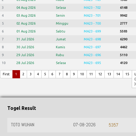
3
04 Aug 2026
Selasa
MA23 - 702
6148
4
03 Aug 2026
Senin
MA23 - 701
9942
5
02 Aug 2026
Minggu
MA23 - 700
2777
6
01 Aug 2026
Sabtu
MA23 - 699
5593
7
31 Jul 2026
Jumat
MA23 - 698
6290
8
30 Jul 2026
Kamis
MA23 - 697
4462
9
29 Jul 2026
Rabu
MA23 - 696
5110
10
28 Jul 2026
Selasa
MA23 - 695
4120
First
1
2
3
4
5
6
7
8
9
10
11
12
13
14
15
(
)
Togel Result
TOTO WUHAN
07-08-2026
5357