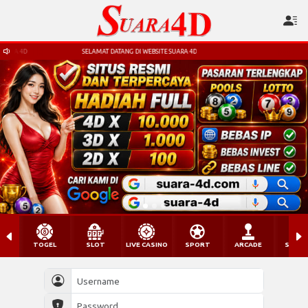
4D
SELAMAT DATANG DI WEBSITE SUARA 4D
TOGEL
SLOT
LIVE CASINO
SPORT
ARCADE
SABU