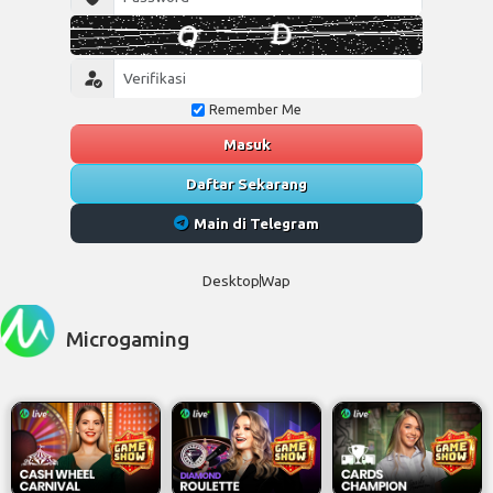
Remember Me
Masuk
Daftar Sekarang
Main di Telegram
Desktop
Wap
Microgaming