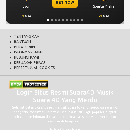
BET NOW
Sparta Praha
e-England
-1
0.96
0.5
0.47
TENTANG KAMI
BANTUAN
PERATURAN
INFORMASI BANK
HUBUNGI KAMI
KEBIJAKAN PRIVASI
PERSETUJUAN COOKIES
Login Situs Resmi Suara4D Musik
Suara 4D Yang Merdu
Selamat datang di situs resmi musik
suara4d
yang merdu dan enak di
dengerin, menikmati informasi seputar musik, lagu populer, playlist
pilihan, dan hiburan digital dengan kualitas suara yang merdu dan
nyaman didengarkan.
https://suara4d.co