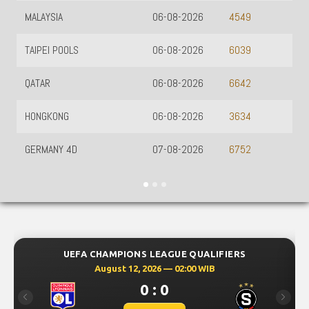
MALAYSIA
06-08-2026
4549
TAIPEI POOLS
06-08-2026
6039
QATAR
06-08-2026
6642
HONGKONG
06-08-2026
3634
GERMANY 4D
07-08-2026
6752
E QUALIFIERS
E-FOOTBALL F24 INTERNATIONA
2:00 WIB
August 7, 2026 — 04:00 WI
1 : 0
Previous
Next