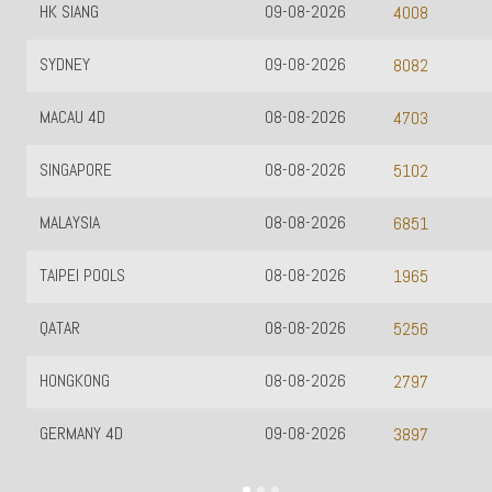
HK SIANG
09-08-2026
4008
SYDNEY
09-08-2026
8082
MACAU 4D
08-08-2026
4703
SINGAPORE
08-08-2026
5102
MALAYSIA
08-08-2026
6851
TAIPEI POOLS
08-08-2026
1965
QATAR
08-08-2026
5256
HONGKONG
08-08-2026
2797
GERMANY 4D
09-08-2026
3897