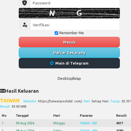
Remember Me
Masuk
Daftar Sekarang
Main di Telegram
Desktop
Wap
Hasil Keluaran
TAIWAN
Website:
https://taiwanpools6d. com/
, Hari:
Setiap Hari
, Tutup:
02:30
Result:
03:00 WIB
No
Tanggal
Hari
Pasaran
Result
1
09 Aug 2026
Minggu
TAIWA - 087
4017
2
08 Aug 2026
Sabtu
TAIWA - 086
4780