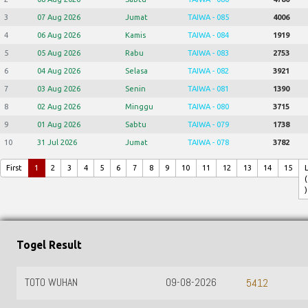
3
07 Aug 2026
Jumat
TAIWA - 085
4006
4
06 Aug 2026
Kamis
TAIWA - 084
1919
5
05 Aug 2026
Rabu
TAIWA - 083
2753
6
04 Aug 2026
Selasa
TAIWA - 082
3921
7
03 Aug 2026
Senin
TAIWA - 081
1390
8
02 Aug 2026
Minggu
TAIWA - 080
3715
9
01 Aug 2026
Sabtu
TAIWA - 079
1738
10
31 Jul 2026
Jumat
TAIWA - 078
3782
First
1
2
3
4
5
6
7
8
9
10
11
12
13
14
15
(
)
Togel Result
TOTO WUHAN
09-08-2026
5412