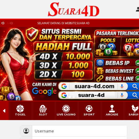
A 4D
SELAMAT DATANG DI WEBSITE SUARA 4D
TOGEL
SLOT
LIVE CASINO
SPORT
ARCADE
SABU