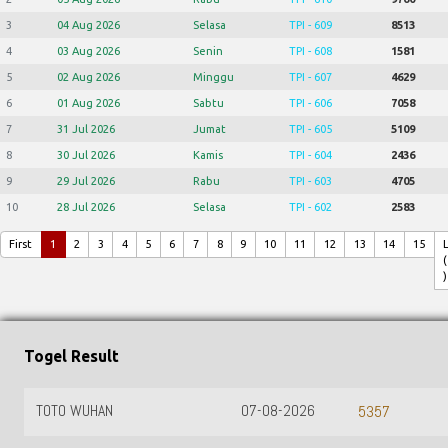
3
04 Aug 2026
Selasa
TPI - 609
8513
4
03 Aug 2026
Senin
TPI - 608
1581
5
02 Aug 2026
Minggu
TPI - 607
4629
6
01 Aug 2026
Sabtu
TPI - 606
7058
7
31 Jul 2026
Jumat
TPI - 605
5109
8
30 Jul 2026
Kamis
TPI - 604
2436
9
29 Jul 2026
Rabu
TPI - 603
4705
10
28 Jul 2026
Selasa
TPI - 602
2583
First
1
2
3
4
5
6
7
8
9
10
11
12
13
14
15
(
)
Togel Result
TOTO WUHAN
07-08-2026
5357