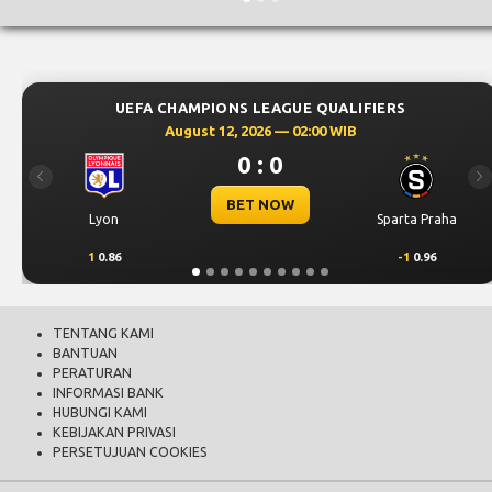
UEFA CHAMPIONS LEAGUE QUALIFIERS
August 12, 2026 — 02:00 WIB
0 : 0
Previous
Ne
BET NOW
Lyon
Sparta Praha
1
0.86
-1
0.96
TENTANG KAMI
BANTUAN
PERATURAN
INFORMASI BANK
HUBUNGI KAMI
KEBIJAKAN PRIVASI
PERSETUJUAN COOKIES