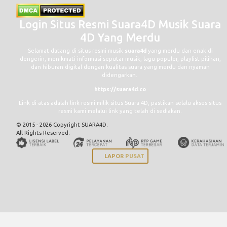
Login Situs Resmi Suara4D Musik Suara
4D Yang Merdu
Selamat datang di situs resmi musik
suara4d
yang merdu dan enak di
dengerin, menikmati informasi seputar musik, lagu populer, playlist pilihan,
dan hiburan digital dengan kualitas suara yang merdu dan nyaman
didengarkan.
https://suara4d.co
Link di atas adalah link resmi milik situs Suara 4D, pastikan selalu akses situs
resmi kami melalui link yang telah di sediakan.
© 2015 - 2026 Copyright SUARA4D.
All Rights Reserved.
LAPOR PUSAT