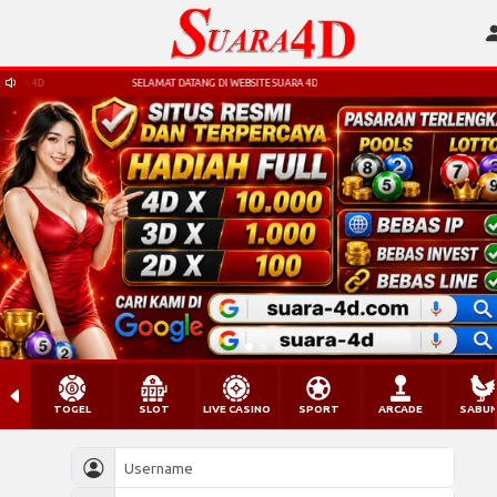
A 4D
SELAMAT DATANG DI WEBSITE SUARA 4D
TOGEL
SLOT
LIVE CASINO
SPORT
ARCADE
SABU