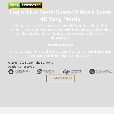
Login Situs Resmi Suara4D Musik Suara
4D Yang Merdu
Selamat datang di situs resmi musik
suara4d
yang merdu dan enak di
dengerin, menikmati informasi seputar musik, lagu populer, playlist pilihan,
dan hiburan digital dengan kualitas suara yang merdu dan nyaman
didengarkan.
https://suara4d.co
Link di atas adalah link resmi milik situs Suara 4D, pastikan selalu akses situs
resmi kami melalui link yang telah di sediakan.
© 2015 - 2026 Copyright SUARA4D.
All Rights Reserved.
LAPOR PUSAT