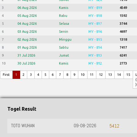
3
06 Aug 2026
Kamis
MY - 819
4549
4
05 Aug 2026
Rabu
MY - 818
1592
5
04 Aug 2026
Selasa
MY - 817
3744
6
03 Aug 2026
Senin
MY - 816
4697
7
02 Aug 2026
Minggu
MY - 815
1318
8
01 Aug 2026
Sabtu
MY - 814
7417
9
31 Jul 2026
Jumat
MY - 813
6241
10
30 Jul 2026
Kamis
MY - 812
2773
First
1
2
3
4
5
6
7
8
9
10
11
12
13
14
15
(
)
Togel Result
TOTO WUHAN
09-08-2026
5412