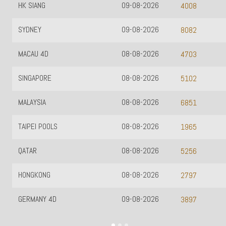
HK SIANG
09-08-2026
4008
SYDNEY
09-08-2026
8082
MACAU 4D
08-08-2026
4703
SINGAPORE
08-08-2026
5102
MALAYSIA
08-08-2026
6851
TAIPEI POOLS
08-08-2026
1965
QATAR
08-08-2026
5256
HONGKONG
08-08-2026
2797
GERMANY 4D
09-08-2026
3897